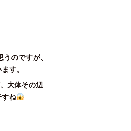
思うのですが、
います。
が、大体その辺
ですね