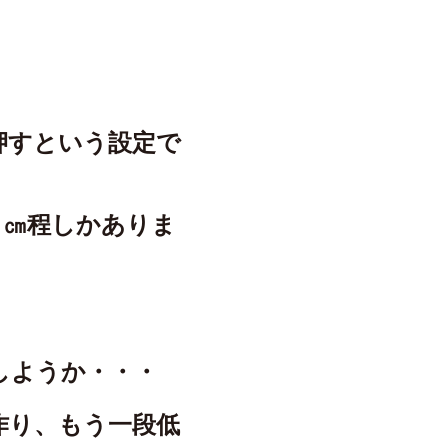
押すという設定で
０㎝程しかありま
しようか・・・
作り、もう一段低