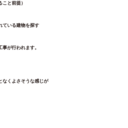
ること前提）
れている建物を探す
工事が行われます。
となくよさそうな感じが
。