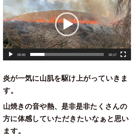
プ
レ
ー
ヤ
ー
00:00
00:17
炎が一気に山肌を駆け上がっていきま
す。
山焼きの音や熱、是非是非たくさんの
方に体感していただきたいなぁと思い
ます。