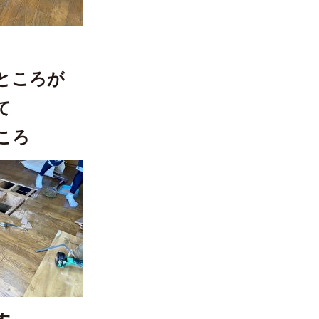
ところが
て
ころ