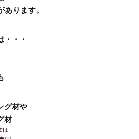
があります。
は・・・
も
ング材や
グ材
ては