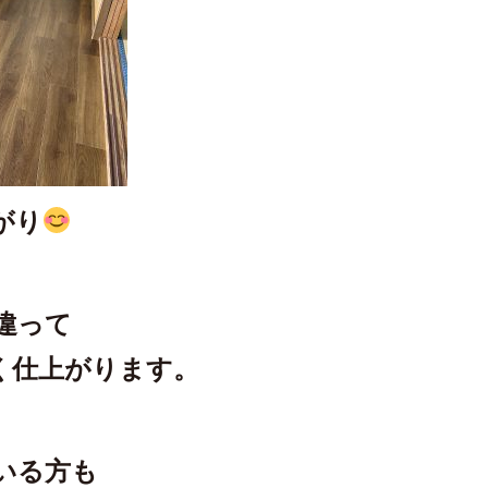
がり
違って
く仕上がります。
いる方も