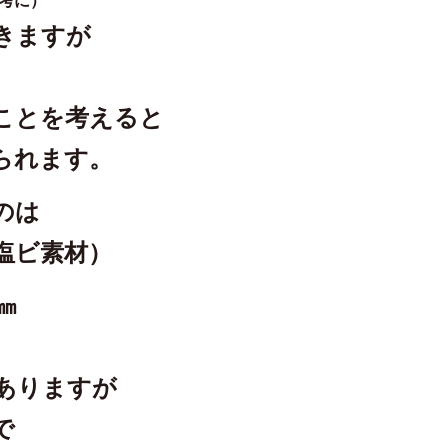
考に）
きますが
ことを考えると
られます。
のは
塩ビ素材）
㎜
ありますが
で